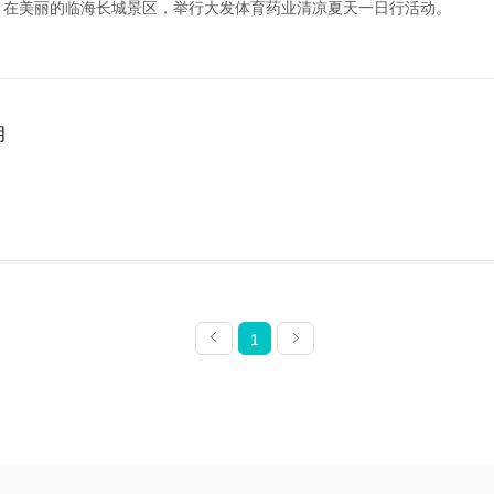
工，在美丽的临海长城景区，举行大发体育药业清凉夏天一日行活动。
明
1