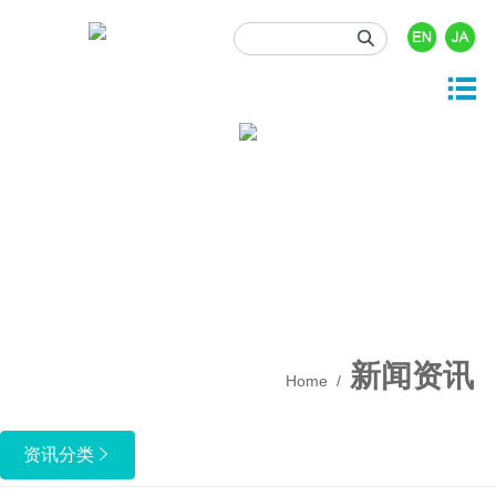





产品与服务
投资者关系
关于我们
新闻资讯
人力资源

司概况
品中心
司动态
时行情
门职位
展历程
发与开发
业资讯
息披露
园招聘
业文化
事资讯
酬福利
产质量
新闻资讯
Home
/
保健康安全
业责任
资讯分类
