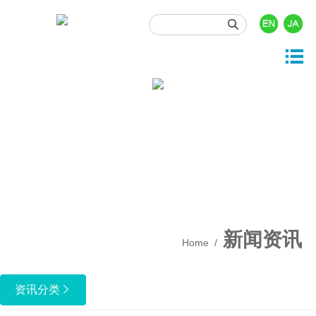





产品与服务
投资者关系
关于我们
新闻资讯
人力资源

司概况
品中心
司动态
时行情
门职位
展历程
发与开发
业资讯
息披露
园招聘
业文化
事资讯
酬福利
产质量
新闻资讯
Home
/
保健康安全
业责任
资讯分类
